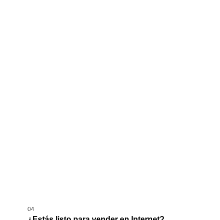
«El material y los recursos de venta
permiten abordar al prospecto de forma
más orgánica
.»
Dirección creativa
Gabriel Corona
04
¿Estás listo para vender en Internet?